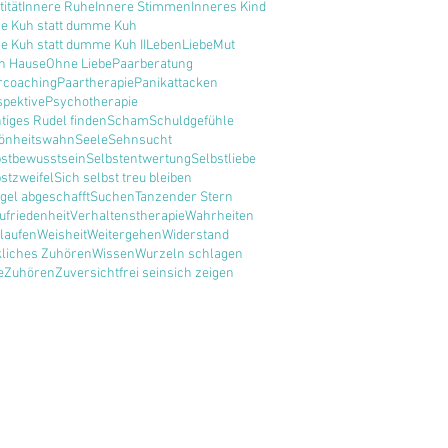
tität
Innere Ruhe
Innere Stimmen
Inneres Kind
ge Kuh statt dumme Kuh
e Kuh statt dumme Kuh II
Leben
Liebe
Mut
h Hause
Ohne Liebe
Paarberatung
rcoaching
Paartherapie
Panikattacken
spektive
Psychotherapie
tiges Rudel finden
Scham
Schuldgefühle
önheitswahn
Seele
Sehnsucht
bstbewusstsein
Selbstentwertung
Selbstliebe
stzweifel
Sich selbst treu bleiben
gel abgeschafft
Suchen
Tanzender Stern
ufriedenheit
Verhaltenstherapie
Wahrheiten
laufen
Weisheit
Weitergehen
Widerstand
kliches Zuhören
Wissen
Wurzeln schlagen
e
Zuhören
Zuversicht
frei sein
sich zeigen