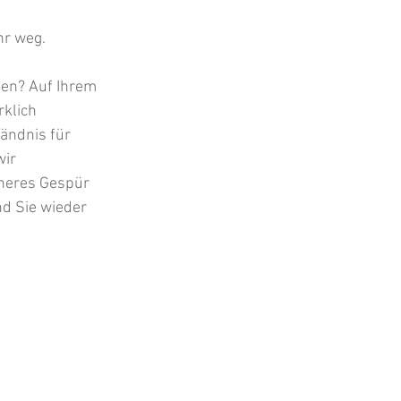
hr weg.
den? Auf Ihrem 
rklich 
ändnis für 
ir 
heres Gespür 
d Sie wieder 