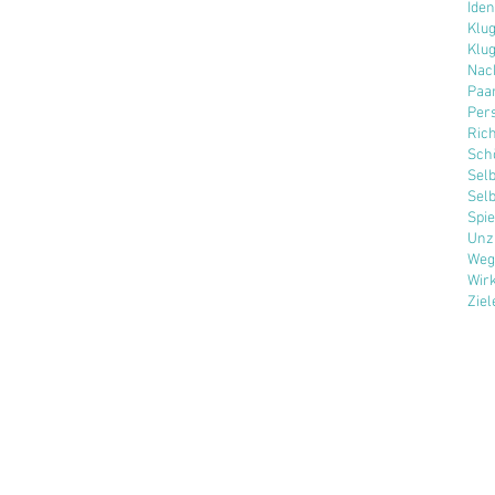
Iden
Klu
Klug
Nac
Paa
Per
Rich
Sch
Sel
Selb
Spie
Unz
Weg
Wir
Ziel