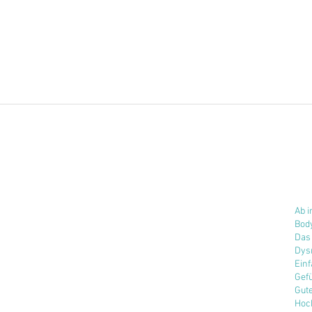
Ab i
Bod
Das
Dys
Einf
Gef
Gut
Hoc