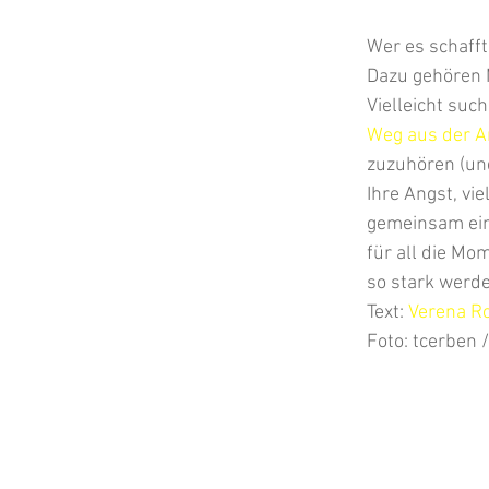
Wer es schafft
Dazu gehören 
Vielleicht suc
Weg aus der A
zuzuhören (un
Ihre Angst, vi
gemeinsam ein
für all die Mo
so stark werd
Text: 
Verena R
Foto: tcerben 