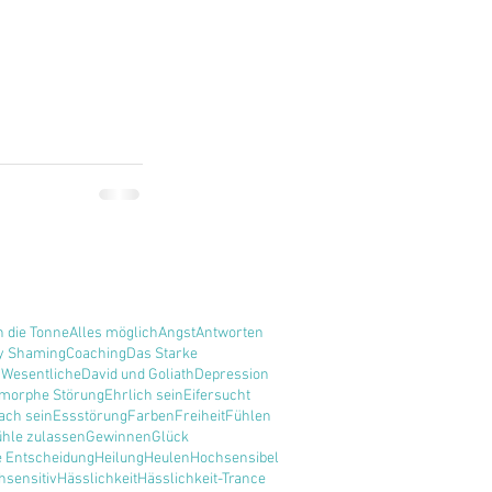
n die Tonne
Alles möglich
Angst
Antworten
y Shaming
Coaching
Das Starke
 Wesentliche
David und Goliath
Depression
morphe Störung
Ehrlich sein
Eifersucht
ach sein
Essstörung
Farben
Freiheit
Fühlen
ühle zulassen
Gewinnen
Glück
e Entscheidung
Heilung
Heulen
Hochsensibel
hsensitiv
Hässlichkeit
Hässlichkeit-Trance