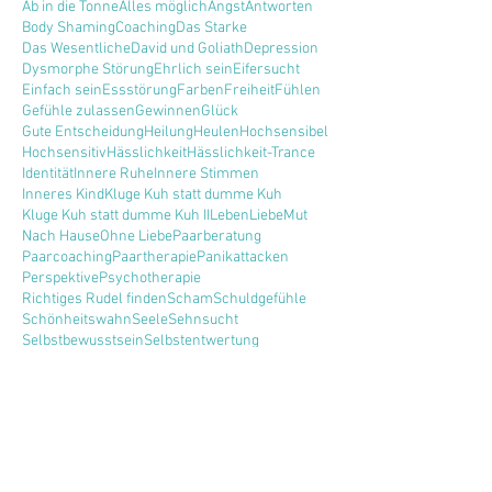
Ab in die Tonne
Alles möglich
Angst
Antworten
Body Shaming
Coaching
Das Starke
Das Wesentliche
David und Goliath
Depression
Dysmorphe Störung
Ehrlich sein
Eifersucht
Einfach sein
Essstörung
Farben
Freiheit
Fühlen
Gefühle zulassen
Gewinnen
Glück
Gute Entscheidung
Heilung
Heulen
Hochsensibel
Hochsensitiv
Hässlichkeit
Hässlichkeit-Trance
Identität
Innere Ruhe
Innere Stimmen
Inneres Kind
Kluge Kuh statt dumme Kuh
Kluge Kuh statt dumme Kuh II
Leben
Liebe
Mut
Nach Hause
Ohne Liebe
Paarberatung
Paarcoaching
Paartherapie
Panikattacken
Perspektive
Psychotherapie
Richtiges Rudel finden
Scham
Schuldgefühle
Schönheitswahn
Seele
Sehnsucht
Selbstbewusstsein
Selbstentwertung
Selbstliebe
Selbstzweifel
Sich selbst treu bleiben
Spiegel abgeschafft
Suchen
Tanzender Stern
Unzufriedenheit
Verhaltenstherapie
Wahrheiten
Weglaufen
Weisheit
Weitergehen
Widerstand
Wirkliches Zuhören
Wissen
Wurzeln schlagen
Ziele
Zuhören
Zuversicht
frei sein
sich zeigen