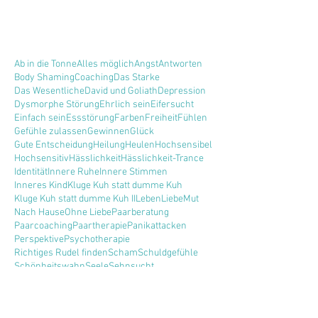
Ab in die Tonne
Alles möglich
Angst
Antworten
Body Shaming
Coaching
Das Starke
Das Wesentliche
David und Goliath
Depression
Dysmorphe Störung
Ehrlich sein
Eifersucht
Einfach sein
Essstörung
Farben
Freiheit
Fühlen
Gefühle zulassen
Gewinnen
Glück
Gute Entscheidung
Heilung
Heulen
Hochsensibel
Hochsensitiv
Hässlichkeit
Hässlichkeit-Trance
Identität
Innere Ruhe
Innere Stimmen
Inneres Kind
Kluge Kuh statt dumme Kuh
Kluge Kuh statt dumme Kuh II
Leben
Liebe
Mut
Nach Hause
Ohne Liebe
Paarberatung
Paarcoaching
Paartherapie
Panikattacken
Perspektive
Psychotherapie
Richtiges Rudel finden
Scham
Schuldgefühle
Schönheitswahn
Seele
Sehnsucht
Selbstbewusstsein
Selbstentwertung
Selbstliebe
Selbstzweifel
Sich selbst treu bleiben
Spiegel abgeschafft