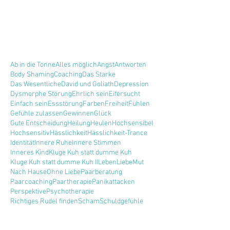
Ab in die Tonne
Alles möglich
Angst
Antworten
Body Shaming
Coaching
Das Starke
Das Wesentliche
David und Goliath
Depression
Dysmorphe Störung
Ehrlich sein
Eifersucht
Einfach sein
Essstörung
Farben
Freiheit
Fühlen
Gefühle zulassen
Gewinnen
Glück
Gute Entscheidung
Heilung
Heulen
Hochsensibel
Hochsensitiv
Hässlichkeit
Hässlichkeit-Trance
Identität
Innere Ruhe
Innere Stimmen
Inneres Kind
Kluge Kuh statt dumme Kuh
Kluge Kuh statt dumme Kuh II
Leben
Liebe
Mut
Nach Hause
Ohne Liebe
Paarberatung
Paarcoaching
Paartherapie
Panikattacken
Perspektive
Psychotherapie
Richtiges Rudel finden
Scham
Schuldgefühle
Schönheitswahn
Seele
Sehnsucht
Selbstbewusstsein
Selbstentwertung