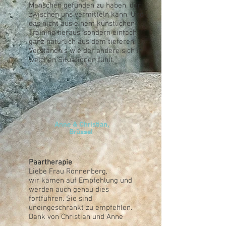
Menschen gefunden zu haben, der
zwischen uns vermitteln kann. Und
das nicht aus einem künstlichen
Training heraus, sondern einfach
ganz natürlich aus dem tieferen
Verständnis wie der andere sich in
welchen Situationen fühlt.
Anne & Christian,
Brüssel
Paartherapie
Liebe Frau Ronnenberg,
wir kamen auf Empfehlung und
werden auch genau dies
fortführen. Sie sind
uneingeschränkt zu empfehlen.
Dank von Christian und Anne