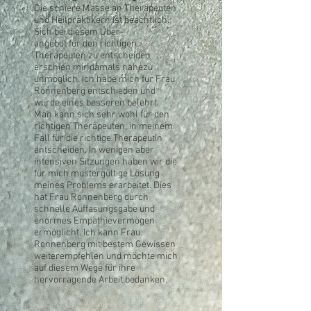
Die schiere Masse an Therapeuten
und Heilpraktikern ist beachtlich.
Sich bei diesem Über-
angebot für den richtigen
Therapeuten zu entscheiden
erschien mir damals nahezu
unmöglich. Ich habe mich für Frau
Ronnenberg entschieden und
wurde eines besseren belehrt.
Man kann sich sehr wohl für den
richtigen Therapeuten, in meinem
Fall für die richtige Therapeutin
entscheiden. In wenigen aber
intensiven Sitzungen haben wir die
für mich mustergültige Lösung
meines Problems erarbeitet. Dies
hat Frau Ronnenberg durch
schnelle Auffasungsgabe und
enormes Empathievermögen
ermöglicht. Ich kann Frau
Ronnenberg mit bestem Gewissen
weiterempfehlen und möchte mich
auf diesem Wege für ihre
hervorragende Arbeit bedanken.