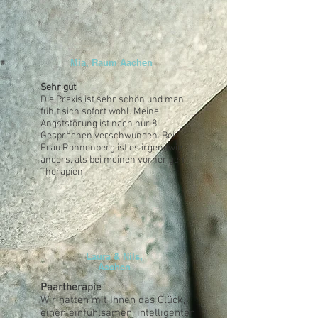
Mia, Raum Aachen
Sehr gut
Die Praxis ist sehr schön und man
fühlt sich sofort wohl. Meine
Angststörung ist nach nur 8
Gesprächen verschwunden. Bei
Frau Ronnenberg ist es irgendwie
anders, als bei meinen vorherigen
Therapien.
Laura & Nils,
Aachen
Paartherapie
Wir hatten mit Ihnen das Glück,
einen einfühlsamen, intelligenten