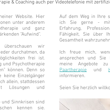
apie & Coaching auch per Videotelefonie mit zertifiz
einer Website. Hier
​Auf dem Weg in Ihre s
ationen unter anderem
ich Sie gerne - mit A
therapie
und ganz
Erfahrung, Professio
tärkenden "Aufwind".
Fähigkeit, Sie über I
Gesamtheit wahrzuneh
e überschauen wir
wieder durchatmen, da
​Ich freue mich, w
glichkeiten frei ist.
ansprechen und Sie 
g und Psychotherapie
meine Angebote zu C
en" können. Denn so
Paartherapie
und
e keine Einzelgänger
informieren.
ich allein, stattdessen
mit Lösungen und
Seien Sie herzlich will
- und Sinnkrisen sind
schen kennen sie.