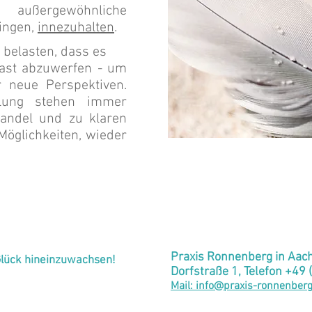
ßergewöhnliche
ingen,
innezuhalten
.
belasten, dass es
llast abzuwerfen - um
r neue Perspektiven.
flung stehen immer
andel und zu klaren
Möglichkeiten, wieder
Praxis Ronnenberg in Aa
e Glück hineinzuwachsen!
Dorfstraße 1, Telefon +49
Mail: info@praxis-ronnenber
t by © Verena Ronnenberg
pie
I
mpressum
Datenschutz
|
|