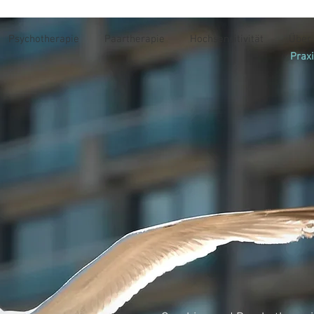
Psychotherapie
Paartherapie
Hochsensitivität
Über
Praxi