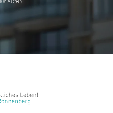
e in Aachen
kliches Leben!
Ronnenberg