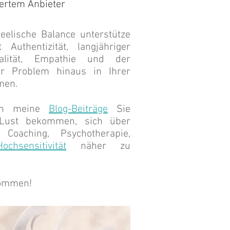
iertem Anbieter
eelische Balance unterstütze
uthentizität, langjähriger
nalität, Empathie und der
hr Problem hinaus in Ihrer
men.
enn meine
Blog-Beiträge
Sie
Lust bekommen, sich über
oaching, Psychotherapie,
Hochsensitivität
näher zu
kommen!