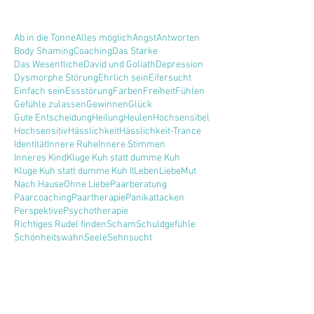
Ab in die Tonne
Alles möglich
Angst
Antworten
Body Shaming
Coaching
Das Starke
Das Wesentliche
David und Goliath
Depression
Dysmorphe Störung
Ehrlich sein
Eifersucht
Einfach sein
Essstörung
Farben
Freiheit
Fühlen
Gefühle zulassen
Gewinnen
Glück
Gute Entscheidung
Heilung
Heulen
Hochsensibel
Hochsensitiv
Hässlichkeit
Hässlichkeit-Trance
Identität
Innere Ruhe
Innere Stimmen
Inneres Kind
Kluge Kuh statt dumme Kuh
Kluge Kuh statt dumme Kuh II
Leben
Liebe
Mut
Nach Hause
Ohne Liebe
Paarberatung
Paarcoaching
Paartherapie
Panikattacken
Perspektive
Psychotherapie
Richtiges Rudel finden
Scham
Schuldgefühle
Schönheitswahn
Seele
Sehnsucht
Selbstbewusstsein
Selbstentwertung
Selbstliebe
Selbstzweifel
Sich selbst treu bleiben
Spiegel abgeschafft
Suchen
Tanzender Stern
Unzufriedenheit
Verhaltenstherapie
Wahrheiten
Weglaufen